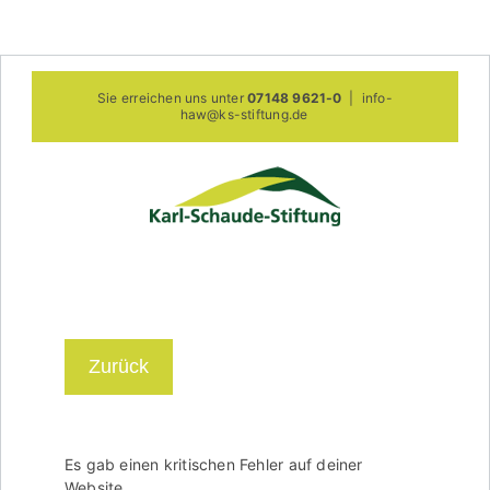
Zum
Sie erreichen uns unter
07148 9621-0
|
info-
Inhalt
haw@ks-stiftung.de
springen
Zurück
Es gab einen kritischen Fehler auf deiner
Website.