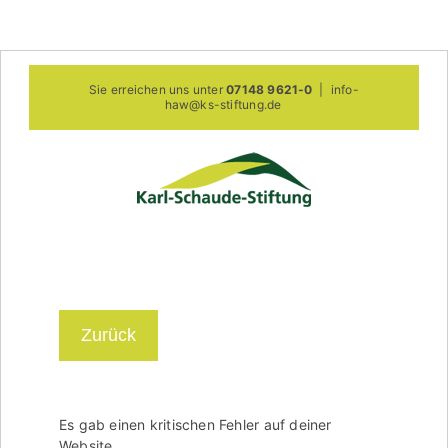
Zum
Sie erreichen uns unter
07148 9621-0
|
info-
Inhalt
haw@ks-stiftung.de
springen
Zurück
Es gab einen kritischen Fehler auf deiner
Website.