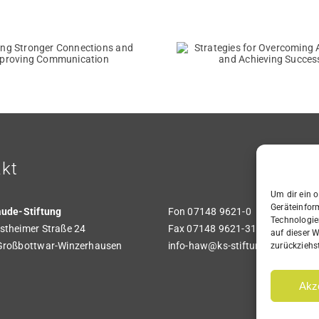
Strategies for
Tools 
Overcoming
Techniqu
Adversity and
Living i
Achieving Success
Present 
kt
Um dir ein 
Geräteinfor
aude-Stiftung
Fon 07148 9621-0
Technologie
theimer Straße 24
Fax 07148 9621-31
auf dieser W
Großbottwar-Winzerhausen
info-haw@ks-stiftung.de
zurückziehs
Akz