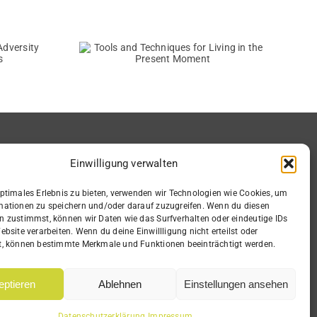
and
Breaking free from
es for
limiting beliefs:
n the
The power of
Moment
positive mindset
Einwilligung verwalten
Informationen
optimales Erlebnis zu bieten, verwenden wir Technologien wie Cookies, um
mationen zu speichern und/oder darauf zuzugreifen. Wenn du diesen
Impressum
n zustimmst, können wir Daten wie das Surfverhalten oder eindeutige IDs
Datenschutz
ebsite verarbeiten. Wenn du deine Einwillligung nicht erteilst oder
Barrierefreiheit
t, können bestimmte Merkmale und Funktionen beeinträchtigt werden.
Hinweisgeberschutz
Jobs
eptieren
Ablehnen
Einstellungen ansehen
Newsletter
Datenschutzerklärung
Impressum