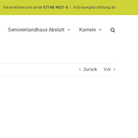
Sie erreichen uns unter
07148 9621-0
|
info-haw@ks-stiftung.de
Seniorenlandhaus Abstatt
Karriere
Zurück
Vor