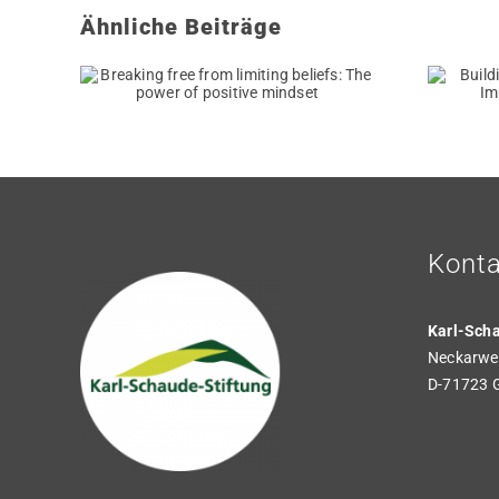
Ähnliche Beiträge
from
Building Stronger
fs:
Connections and
of
Improving
set
Communication
Konta
Karl-Sch
Neckarwes
D-71723 