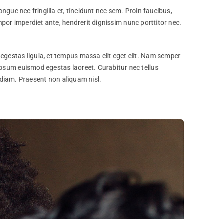
ngue nec fringilla et, tincidunt nec sem. Proin faucibus,
mpor imperdiet ante, hendrerit dignissim nunc porttitor nec.
egestas ligula, et tempus massa elit eget elit. Nam semper
ipsum euismod egestas laoreet. Curabitur nec tellus
l diam. Praesent non aliquam nisl.