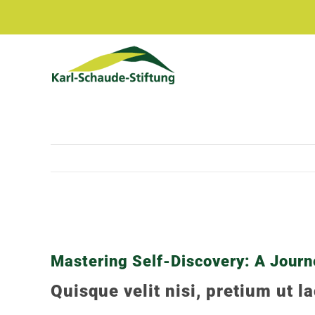
Zum
Inhalt
springen
Zeige
grösseres
Bild
Mastering Self-Discovery: A Journ
Quisque velit nisi, pretium ut la