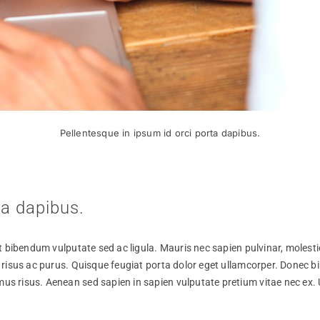
Pellentesque in ipsum id orci porta dapibus.
ta dapibus.
erat bibendum vulputate sed ac ligula. Mauris nec sapien pulvinar, moles
or risus ac purus. Quisque feugiat porta dolor eget ullamcorper. Donec 
us risus. Aenean sed sapien in sapien vulputate pretium vitae nec ex. Ut