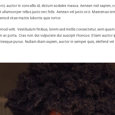
rci, auctor in convallis id, dictum sodales massa. Aenean nisl sapien, co
et ullamcorper tellus justo nec felis. Aenean vel justo orci. Maecenas te
ismod vitae mattis lobortis quis tortor.
smod velit. Vestibulum finibus, lorem sed mollis consectetur, sem quam 
am ac porta. Cras non dui vulputate dui suscipit rhoncus. Etiam auctor 
ellentesque purus. Nullam diam sapien, auctor in semper quis, eleifend ve