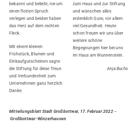
bekannt und beliebt, nie um
zum Haus und zur Stiftung
einen flotten Spruch
und wünschen alles
verlegen und beiden haben
erdenklich Gute, vor allem
das Herz auf dem rechten
viel Gesundheit. Heute
Fleck.
schon freuen wir uns über
weitere schöne
Mit einem kleinen
Begegnungen hier bei uns
Frühstück, Blumen und
im Haus am Wunnenstein.
Einkaufgutscheinen sagte
die Stiftung für diese Treue
Anja Buchs
und Verbundenheit zum
Unternehmen ganz herzlich
Danke.
Mitteilungsblatt Stadt Großbottwar, 17. Februar 2022
–
Großbottwar-Winzerhausen