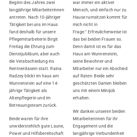
Beginn des Jahres zwei
war immer ein aktiver
langjährige Mitarbeiterinnen
Mensch, und einfach nur zu
antreten. Nach 10-jähriger
Hause rumsitzen kommt für
Tätigkeit bei uns im Haus
mich nicht in
fand deshalb für unsere
Frage.“ Erfreulicherweise ist
Pflegemitarbeiterin Birgit
das bei beiden Frauen so.
Freitag die Ehrung zum
Denn damit ist es für das
Dienstjubiläum, aber auch
Haus am Wunnenstein,
die Verabschiedung ins
seine Bewohner und
Rentnerdasein statt. Raina
Mitarbeiter nur ein Abschied
Radzey blickt im haus am
auf Raten: Beide sehr
Wunnenstein auf eine 14-
geschätzten Damen bleiben
jährige Tätigkeit als
uns mit einem Minijob
Altenpflegerin und im
erhalten.
Betreuungsteam zurück.
Wir danken unseren beiden
Beide waren für ihre
Mitarbeiterinnen für ihr
unwiderstehlich gute Laune,
Engagement und die
Power und Hilfsbereitschaft
langjährige Verbundenheit