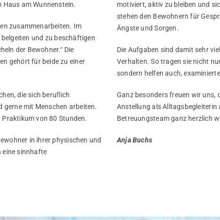
m Haus am Wunnenstein.
motiviert, aktiv zu bleiben und s
stehen den Bewohnern für Gespräc
schen zusammenarbeiten. Im
Ängste und Sorgen.
u belgeiten und zu beschäftigen
heln der Bewohner.“ Die
Die Aufgaben sind damit sehr vi
 gehört für beide zu einer
Verhalten. So tragen sie nicht n
sondern helfen auch, examinierte 
hen, die sich beruflich
Ganz besonders freuen wir uns, d
 gerne mit Menschen arbeiten.
Anstellung als Alltagsbegleiterin
n Praktikum von 80 Stunden.
Betreuungsteam ganz herzlich w
Bewohner in ihrer physischen und
Anja Buchs
 eine sinnhafte