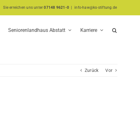
Sie erreichen uns unter
07148 9621-0
|
info-haw@ks-stiftung.de
Seniorenlandhaus Abstatt
Karriere
Zurück
Vor