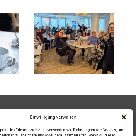
r Lou
Traditioneller
geistert
Neujahrsbesuch
stfest
mit süßen Grüßen
Einwilligung verwalten
Informationen
optimales Erlebnis zu bieten, verwenden wir Technologien wie Cookies, um
mationen zu speichern und/oder darauf zuzugreifen. Wenn du diesen