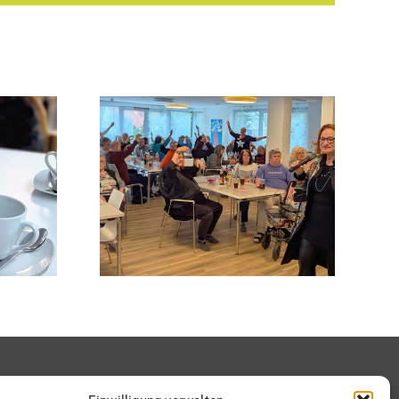
r Lou
Traditioneller
geistert
Neujahrsbesuch
stfest
mit süßen Grüßen