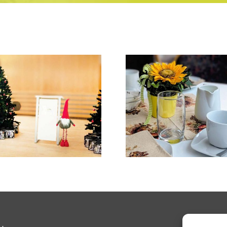
Winzerhäuser
Musiksta
Begegnungscafé:
Hoffner be
Rund um den Apfel
beim Herb