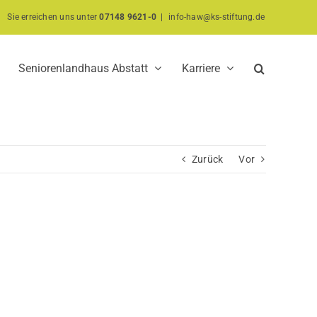
Sie erreichen uns unter
07148 9621-0
|
info-haw@ks-stiftung.de
Seniorenlandhaus Abstatt
Karriere
Zurück
Vor