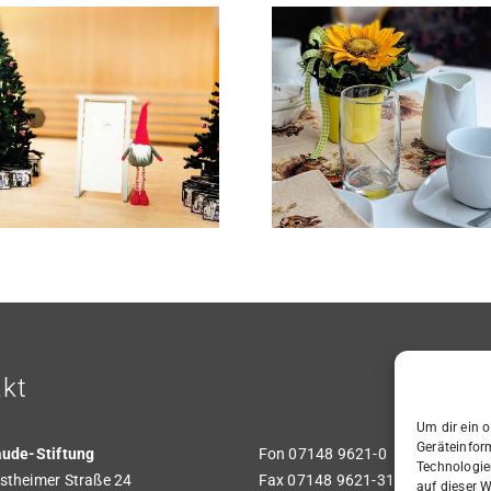
Winzerhäuser
Musiksta
Begegnungscafé:
Hoffner be
Rund um den Apfel
beim Herb
kt
Um dir ein 
Geräteinfor
aude-Stiftung
Fon 07148 9621-0
Technologie
theimer Straße 24
Fax 07148 9621-31
auf dieser W