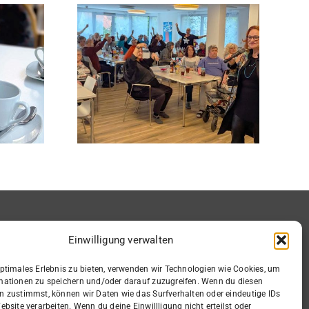
r Lou
Traditioneller
geistert
Neujahrsbesuch
stfest
mit süßen Grüßen
Einwilligung verwalten
Informationen
optimales Erlebnis zu bieten, verwenden wir Technologien wie Cookies, um
mationen zu speichern und/oder darauf zuzugreifen. Wenn du diesen
Impressum
n zustimmst, können wir Daten wie das Surfverhalten oder eindeutige IDs
Datenschutz
ebsite verarbeiten. Wenn du deine Einwillligung nicht erteilst oder