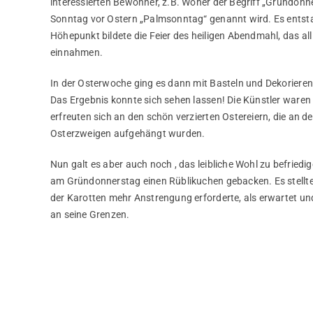
interessierten Bewohner, z.B. Woher der Begriff „Gründo
Sonntag vor Ostern „Palmsonntag“ genannt wird. Es entsta
Höhepunkt bildete die Feier des heiligen Abendmahl, das 
einnahmen.
In der Osterwoche ging es dann mit Basteln und Dekorieren 
Das Ergebnis konnte sich sehen lassen! Die Künstler waren 
erfreuten sich an den schön verzierten Ostereiern, die an d
Osterzweigen aufgehängt wurden.
Nun galt es aber auch noch , das leibliche Wohl zu befried
am Gründonnerstag einen Rüblikuchen gebacken. Es stellte
der Karotten mehr Anstrengung erforderte, als erwartet un
an seine Grenzen.