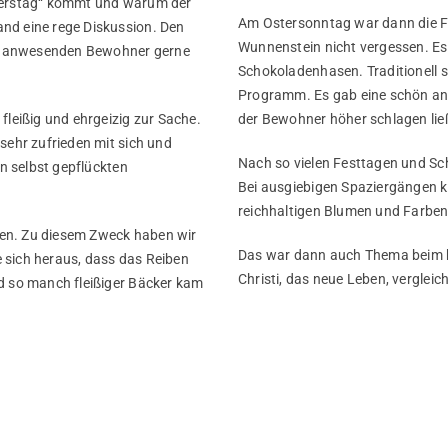
nnerstag“ kommt und warum der
Am Ostersonntag war dann die F
nd eine rege Diskussion. Den
Wunnenstein nicht vergessen. Es
all anwesenden Bewohner gerne
Schokoladenhasen. Traditionell
Programm. Es gab eine schön anz
fleißig und ehrgeizig zur Sache.
der Bewohner höher schlagen lie
sehr zufrieden mit sich und
Nach so vielen Festtagen und S
en selbst gepflückten
Bei ausgiebigen Spaziergängen ko
reichhaltigen Blumen und Farbe
igen. Zu diesem Zweck haben wir
Das war dann auch Thema beim ka
 sich heraus, dass das Reiben
Christi, das neue Leben, verglei
d so manch fleißiger Bäcker kam