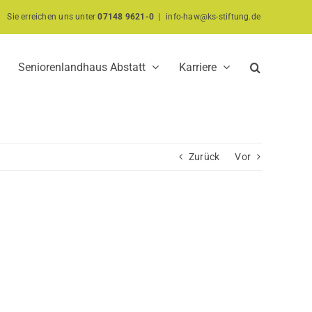
Sie erreichen uns unter
07148 9621-0
|
info-haw@ks-stiftung.de
Seniorenlandhaus Abstatt
Karriere
Zurück
Vor